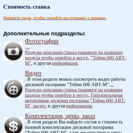
Стоимость станка
Нажмите сюда, чтобы перейти на страницу с ценами.
Дополнительные подразделы:
Фотографии
.
...
Разделы описания станка (нажмите на название
раздела чтобы перейти в него):
,
"Тойма 600 АВТ-
М"
, и другая
информация
.
Видео
. В этом разделе можно посмотреть видео работы
дисковой пилорамы "Тойма 600 АВТ-М".
...
Разделы описания станка (нажмите на название
раздела чтобы перейти в него):
,
Горизонтальная
автономная дисковая пилорама "Тойма 600 АВТ-
М", видео
, и другая
информация
.
Комплектация, цены, заказ
. В этом разделе Вы найдете состав и стоимость
базовой комплектации дисковой пилорамы
"Тойма 600 АВТ-М", а так же описание и цены