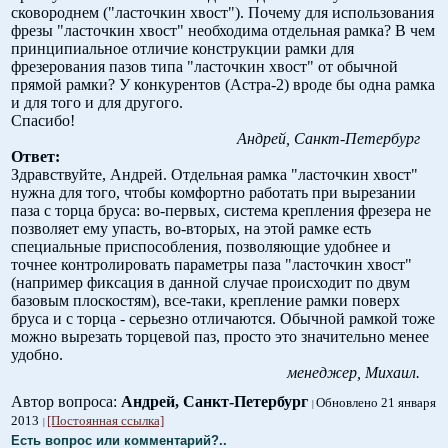
сковороднем ("ласточкин хвост"). Почему для использования
фрезы "ласточкин хвост" необходима отдельная рамка? В чем
принципиальное отличие конструкции рамки для
фрезерования пазов типа "ласточкин хвост" от обычной
прямой рамки? У конкурентов (Астра-2) вроде бы одна рамка
и для того и для другого.
Спасибо!
Андрей, Санкт-Петербург
Ответ:
Здравствуйте, Андрей. Отдельная рамка "ласточкин хвост"
нужна для того, чтобы комфортно работать при вырезании
паза с торца бруса: во-первых, система крепления фрезера не
позволяет ему упасть, во-вторых, на этой рамке есть
специальные приспособления, позволяющие удобнее и
точнее контролировать параметры паза "ласточкин хвост"
(например фиксация в данной случае происходит по двум
базовым плоскостям), все-таки, крепление рамки поверх
бруса и с торца - серьезно отличаются. Обычной рамкой тоже
можно вырезать торцевой паз, просто это значительно менее
удобно.
менеджер, Михаил.
Автор вопроса:
Андрей, Санкт-Петербург
Обновлено 21 января
2013
[Постоянная ссылка]
Есть вопрос или комментарий?..