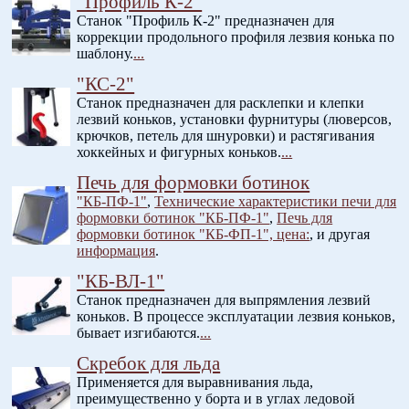
"Профиль К-2"
Станок "Профиль К-2" предназначен для
коррекции продольного профиля лезвия конька по
шаблону.
...
"КС-2"
Станок предназначен для расклепки и клепки
лезвий коньков, установки фурнитуры (люверсов,
крючков, петель для шнуровки) и растягивания
хоккейных и фигурных коньков.
...
Печь для формовки ботинок
"КБ-ПФ-1"
,
Технические характеристики печи для
формовки ботинок "КБ-ПФ-1"
,
Печь для
формовки ботинок "КБ-ФП-1", цена:
, и другая
информация
.
"КБ-ВЛ-1"
Станок предназначен для выпрямления лезвий
коньков. В процессе эксплуатации лезвия коньков,
бывает изгибаются.
...
Скребок для льда
Применяется для выравнивания льда,
преимущественно у борта и в углах ледовой