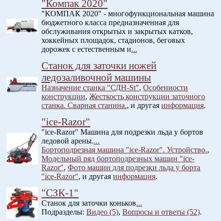
"Компак 2020"
"КОМПАК 2020" - многофункциональная машина
бюджетного класса предназначенная для
обслуживания открытых и закрытых катков,
хоккейных площадок, стадионов, беговых
дорожек с естественным и
...
Станок для заточки ножей
ледозаливочной машины
Назначение станка "СДН-St"
,
Особенности
конструкции
,
Жесткость конструкции заточного
станка. Сварная станина.
, и другая
информация
.
"ice-Razor"
"ice-Razor" Машина для подрезки льда у бортов
ледовой арены.
...
Бортоподрезная машина "ice-Razor". Устройство.
,
Модельный ряд бортоподрезных машин "ice-
Razor"
,
Фото машин для подрезки льда у борта
"ice-Razor"
, и другая
информация
.
"СЗК-1"
Станок для заточки коньков
...
Подразделы:
Видео (5)
,
Вопросы и ответы (52)
.