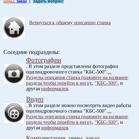
цены
, заказ
|
Задать вопрос!
.
Вернуться к общему описанию станка
Соседние подразделы:
Фотографии
. В этом разделе представлены фотографии
оцилиндровочного станка "КБС-500".
...
Разделы описания станка (нажмите на название
раздела чтобы перейти в него):
,
"КБС-500"
, и
другая
информация
.
Видео
. В этом разделе можно посмотреть видео работы
оцилиндровочного станка "КБС-500".
...
Разделы описания станка (нажмите на название
раздела чтобы перейти в него):
,
"КБС-500"
, и
другая
информация
.
Комплектация, цены, заказ