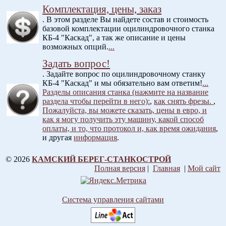
Комплектация, цены, заказ
. В этом разделе Вы найдете состав и стоимость
базовой комплектации оцилиндровочного станка
КБ-4 "Каскад", а так же описание и цены
возможных опций.
...
Задать вопрос!
. Задайте вопрос по оцилиндровочному станку
КБ-4 "Каскад" и мы обязательно вам ответим!
...
Разделы описания станка (нажмите на название
раздела чтобы перейти в него):
,
как снять фрезы.
,
Пожалуйста, вы можете сказать, цены в евро, и
как я могу получить эту машину, какой способ
оплаты, и то, что протокол и, как время ожидания
,
и другая
информация
.
© 2026
КАМСКИЙ БЕРЕГ-СТАНКОСТРОЙ
Полная версия
|
Главная
|
Мой сайт
Система управления сайтами