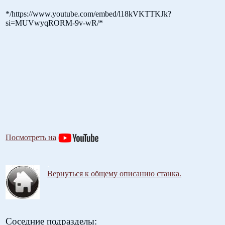
*/https://www.youtube.com/embed/l18kVKTTKJk?
si=MUVwyqRORM-9v-wR/*
Посмотреть на
.
Вернуться к общему описанию станка.
Соседние подразделы: