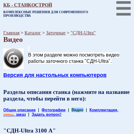
КБ - СТАНКОСТРОЙ
КОМПЛЕКСНЫЕ РЕШЕНИЯ ДЛЯ СОВРЕМЕННОГО
ПРОИЗВОДСТВА
Главная
>
Каталог
>
Заточные
>
"СДН-Ultra"
Видео
.
В этом разделе можно посмотреть видео
работы заточного станка "СДН-Ultra".
Версия для настольных компьютеров
Разделы описания станка (нажмите на название
раздела, чтобы перейти в него):
Общее описание
|
Фотографии
|
Видео
|
Комплектация,
цены
, заказ
|
Задать вопрос!
"СДН-Ultra 3100 А"