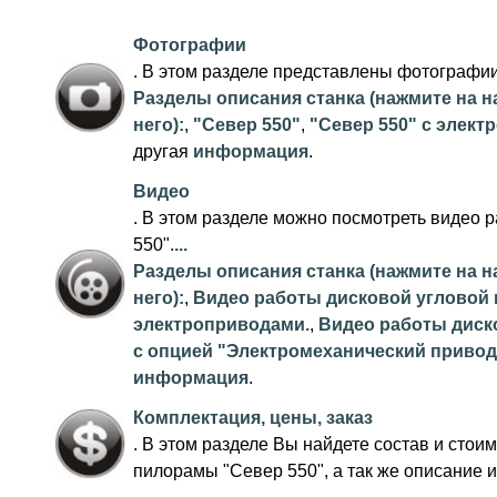
Фотографии
. В этом разделе представлены фотографи
Разделы описания станка (нажмите на н
него):
,
"Север 550"
,
"Север 550" с элект
другая
информация
.
Видео
. В этом разделе можно посмотреть видео
550".
...
Разделы описания станка (нажмите на н
него):
,
Видео работы дисковой угловой 
электроприводами.
,
Видео работы диск
с опцией "Электромеханический привод 
информация
.
Комплектация, цены, заказ
. В этом разделе Вы найдете состав и стои
пилорамы "Север 550", а так же описание 