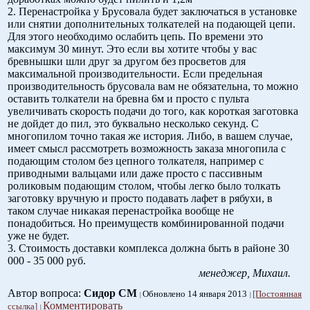
2. Перенастройка у Брусовала будет заключаться в установке
или снятии дополнительных толкателей на подающей цепи.
Для этого необходимо ослабить цепь. По времени это
максимум 30 минут. Это если вы хотите чтобы у вас
бревнышки шли друг за другом без просветов для
максимальной производительности. Если предельная
производительность брусовала вам не обязательна, то можно
оставить толкатели на бревна 6м и просто с пульта
увеличивать скорость подачи до того, как короткая заготовка
не дойдет до пил, это буквально несколько секунд. С
многопилом точно такая же история. Либо, в вашем случае,
имеет смысл рассмотреть возможность заказа многопила с
подающим столом без цепного толкателя, например с
приводными вальцами или даже просто с пассивным
роликовым подающим столом, чтобы легко было толкать
заготовку вручную и просто подавать лафет в рябухи, в
таком случае никакая перенастройка вообще не
понадобиться. Но преимуществ комбинированной подачи
уже не будет.
3. Стоимость доставки комплекса должна быть в районе 30
000 - 35 000 руб.
менеджер, Михаил.
Автор вопроса:
Сидор СМ
Обновлено 14 января 2013
[Постоянная
Комментировать
ссылка]