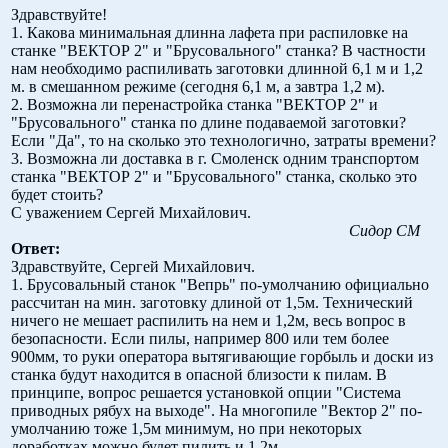
Здравствуйте!
1. Какова минимальная длинна лафета при распиловке на
станке "ВЕКТОР 2" и "Брусовального" станка? В частности
нам необходимо распиливать заготовки длинной 6,1 м и 1,2
м. в смешанном режиме (сегодня 6,1 м, а завтра 1,2 м).
2. Возможна ли перенастройка станка "ВЕКТОР 2" и
"Брусовального" станка по длине подаваемой заготовки?
Если "Да", то на сколько это технологично, затраты времени?
3. Возможна ли доставка в г. Смоленск одним транспортом
станка "ВЕКТОР 2" и "Брусовального" станка, сколько это
будет стоить?
С уважением Сергей Михайлович.
Сидор СМ
Ответ:
Здравствуйте, Сергей Михайлович.
1. Брусовальный станок "Вепрь" по-умолчанию официально
рассчитан на мин. заготовку длиной от 1,5м. Технический
ничего не мешает распилить на нем и 1,2м, весь вопрос в
безопасности. Если пилы, например 800 или тем более
900мм, то руки оператора вытягивающие горбыль и доски из
станка будут находится в опасной близости к пилам. В
принципе, вопрос решается установкой опции "Система
приводных рябух на выходе". На многопиле "Вектор 2" по-
умолчанию тоже 1,5м минимум, но при некоторых
доработках можно будет пилить и 1,2м