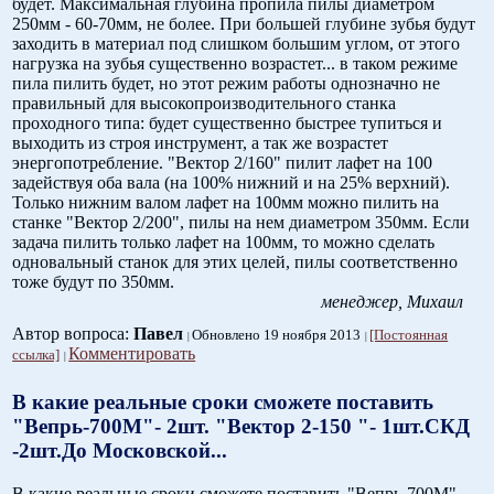
будет. Максимальная глубина пропила пилы диаметром
250мм - 60-70мм, не более. При большей глубине зубья будут
заходить в материал под слишком большим углом, от этого
нагрузка на зубья существенно возрастет... в таком режиме
пила пилить будет, но этот режим работы однозначно не
правильный для высокопроизводительного станка
проходного типа: будет существенно быстрее тупиться и
выходить из строя инструмент, а так же возрастет
энергопотребление. "Вектор 2/160" пилит лафет на 100
задействуя оба вала (на 100% нижний и на 25% верхний).
Только нижним валом лафет на 100мм можно пилить на
станке "Вектор 2/200", пилы на нем диаметром 350мм. Если
задача пилить только лафет на 100мм, то можно сделать
одновальный станок для этих целей, пилы соответственно
тоже будут по 350мм.
менеджер, Михаил
Автор вопроса:
Павел
Обновлено 19 ноября 2013
[Постоянная
Комментировать
ссылка]
В какие реальные сроки сможете поставить
"Вепрь-700М"- 2шт. "Вектор 2-150 "- 1шт.СКД
-2шт.До Московской...
В какие реальные сроки сможете поставить "Вепрь-700М"-