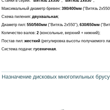
Станки в серии:
"Витязь 2х550"
,
"Витязь 2х630"
;
Максимальный диаметр бревен:
390/400мм
("Витязь 2х550
Схема пиления:
двухвальная
;
Диаметр пил:
550/560мм
("Витязь 2х550"),
630/650мм
("Вит
Количество валов:
2
(консольные, верхний + нижний);
Постав пил:
жесткий
(регулировка высоты получаемого лаф
Система подачи:
гусеничная
.
Назначение дисковых многопильных брусу