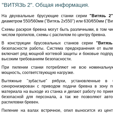
"ВИТЯЗЬ 2". Общая информация.
На двухвальные брусующие станки серии
"Витязь 2"
диаметром 550/560мм ("Витязь 2х550") или 630/650мм ("Вит
Схемы раскроя бревна могут быть различными, в том ч
числом пропилов, схемы с распилом по центру бревна.
В конструкции брусовальных станков серии
"Витязь
безопасности работы. Система предохранения от выле
включает ряд мощной когтевой защиты и боковые подпр
высоким требованиям безопасности.
При пилении станки потребляют не всю номинальную
мощность, соответствующую нагрузке.
Вытяжные "зубастые" рябухи, установленные в б
синхронизирован с приводом подачи бревна в зону п
материала на выходе из станка и делают работу по прие
безопасной для персонала, а так же позволяют авто
распиловки бревен.
Пиление на валах встречное, опил выносится из цент