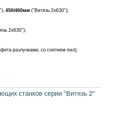
"),
450/460мм
("Витязь 2х630");
язь 2х630");
ета разлучками, со снятием пил);
ющих станков серии "Витязь 2"