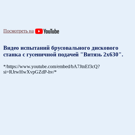
Посмотреть на
Видео испытаний брусовального дискового
станка с гусеничной подачей "Витязь 2х630".
*/https://www.youtube.com/embed/bA7JtnEf3cQ?
si=RJrwHwXvpGZdP-hv/*