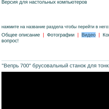
Версия для настольных компьютеров
нажмите на название раздела чтобы перейти в него
Общее описание
|
Фотографии
|
Видео
|
Ко
вопрос!
"Вепрь 700" брусовальный станок для тон
*/https://www.youtube.com/embed/76TlHXAwGhQ?si=r8fecZ