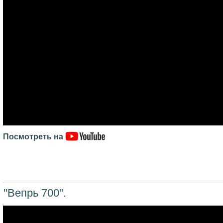
Посмотреть на
"Вепрь 700".
*/https://www.youtube.com/embed/9B34dsc_DAw?si=ykpOPoQ