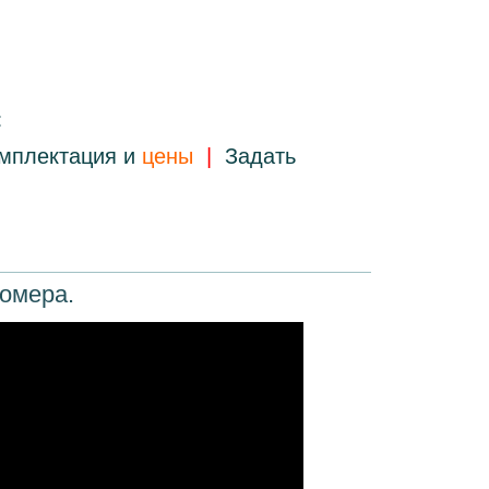
:
мплектация и
цены
|
Задать
комера.
RpMEHU_jut/*